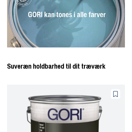
Suveræn holdbarhed til dit træværk
Føj
til
farvoritter