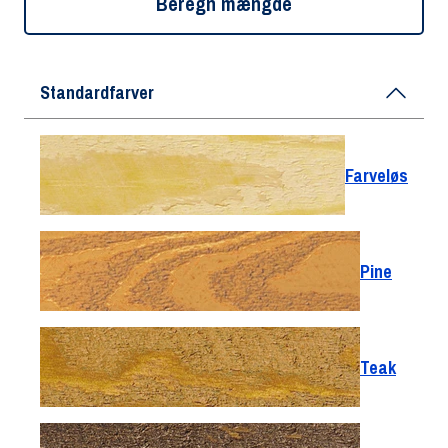
Beregn mængde
Standardfarver
Farveløs
Pine
Teak