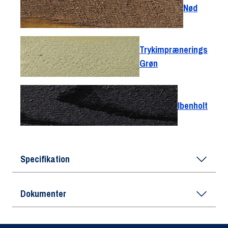
Nød
Trykimprænerings
Grøn
Ibenholt
Specifikation
Dokumenter