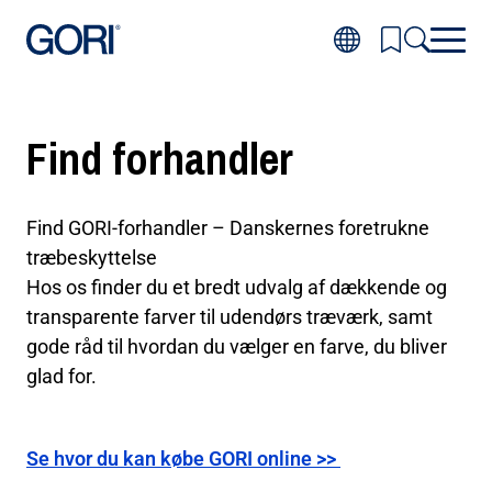
Gå
til
hovedindhold
Inspiration
Toggl
Find forhandler
Produkter
subm
Toggl
for
Projekter
subm
Inspir
Toggl
for
Gode råd
subm
Produ
Find GORI-forhandler – Danskernes foretrukne
Toggl
for
Om GORI
subm
Projek
træbeskyttelse
Toggl
for
Forhandler
subm
Gode
Hos os finder du et bredt udvalg af dækkende og
for
råd
Om
transparente farver til udendørs træværk, samt
GORI
gode råd til hvordan du vælger en farve, du bliver
glad for.
Se hvor du kan købe GORI online >>