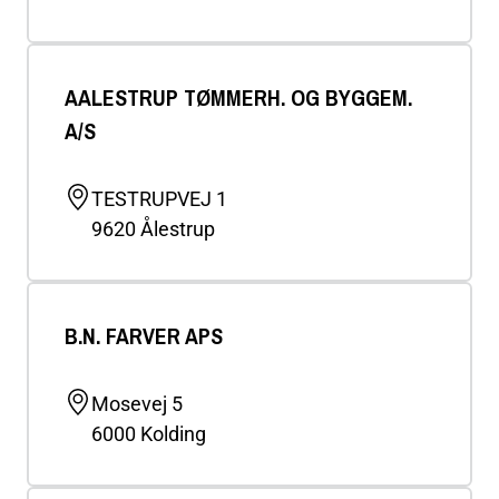
AALESTRUP TØMMERH. OG BYGGEM.
A/S
TESTRUPVEJ 1
9620
Ålestrup
B.N. FARVER APS
Mosevej 5
6000
Kolding