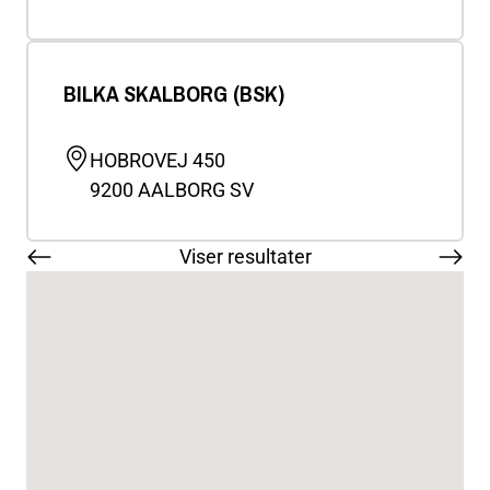
BILKA SKALBORG (BSK)
HOBROVEJ 450
9200
AALBORG SV
Sideinddeling
Viser resultater
Næst
›
side