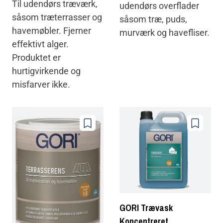
Til udendørs træværk,
udendørs overflader
såsom træterrasser og
såsom træ, puds,
havemøbler. Fjerner
murværk og havefliser.
effektivt alger.
Produktet er
hurtigvirkende og
misfarver ikke.
Føj
Føj
til
til
farvoritter
farvoritter
GORI Trævask
Koncentreret