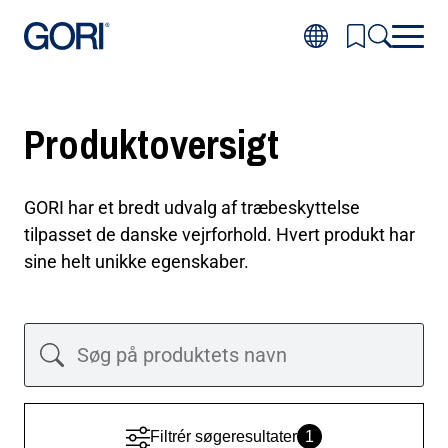
Gå
til
hovedindhold
Inspiration
Toggl
Produktoversigt
Produkter
subm
Toggl
for
Projekter
subm
Inspir
Toggl
for
Gode råd
subm
Produ
GORI har et bredt udvalg af træbeskyttelse
Toggl
for
Om GORI
subm
Projek
tilpasset de danske vejrforhold. Hvert produkt har
Toggl
for
Forhandler
subm
Gode
sine helt unikke egenskaber.
for
råd
Om
GORI
Filtrér
Filtrér søgeresultater
1