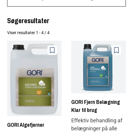
søgeresultater
Søgeresultater
Viser resultater 1 - 4 / 4
Føj
Føj
til
til
farvoritter
farvoritter
GORI Fjern Belægning
Klar til brug
Effektiv behandling af
GORI Algefjerner
belægninger på alle